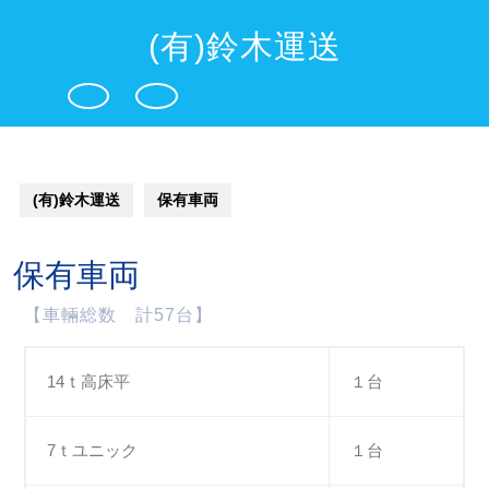
Skip
to
(有)鈴木運送
content
Open
Button
(有)鈴木運送
保有車両
保有車両
【車輛総数 計57台】
14ｔ高床平
１台
7ｔユニック
１台