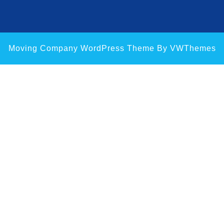
Moving Company WordPress Theme
By VWThemes
Scroll
Up