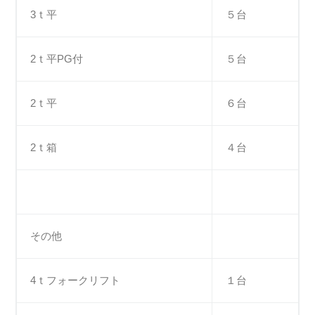
3ｔ平
５台
2ｔ平PG付
５台
2ｔ平
６台
2ｔ箱
４台
その他
4ｔフォークリフト
１台