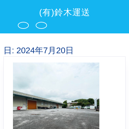
Skip
to
(有)鈴木運送
content
Open
Button
日:
2024年7月20日