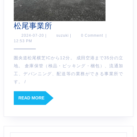
松
松尾事業所
尾
2024-
suzuki
2024-07-20
|
suzuki
|
0 Comment
|
07-
12:53 PM
事
20
業
圏央道松尾横芝ICから12分。 成田空港まで35分の立
所
地。 倉庫保管（検品・ピッキング・梱包）、流通加
工、デバンニング、配送等の業務ができる事業所で
す。 /
READ
READ MORE
MORE
Search